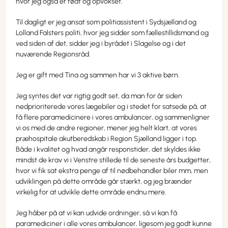
hvor jeg også er født og opvokset.
Til dagligt er jeg ansat som politiassistent i Sydsjælland og
Lolland Falsters politi, hvor jeg sidder som fællestillidsmand og
ved siden af det, sidder jeg i byrådet i Slagelse og i det
nuværende Regionsråd.
Jeg er gift med Tina og sammen har vi 3 aktive børn.
Jeg syntes det var rigtig godt set, da man for år siden
nedprioriterede vores lægebiler og i stedet for satsede på, at
få flere paramedicinere i vores ambulancer, og sammenligner
vi os med de andre regioner, mener jeg helt klart, at vores
præhospitale akutberedskab i Region Sjælland ligger i top.
Både i kvalitet og hvad angår responstider, det skyldes ikke
mindst de krav vi i Venstre stillede til de seneste års budgetter,
hvor vi fik sat ekstra penge af til nødbehandler biler mm, men
udviklingen på dette område går stærkt, og jeg brænder
virkelig for at udvikle dette område endnu mere.
Jeg håber på at vi kan udvide ordninger, så vi kan få
paramediciner i alle vores ambulancer, ligesom jeg godt kunne